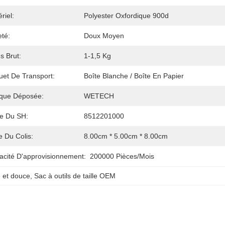
riel:
Polyester Oxfordique 900d
té:
Doux Moyen
s Brut:
1-1,5 Kg
uet De Transport:
Boîte Blanche / Boîte En Papier
que Déposée:
WETECH
e Du SH:
8512201000
le Du Colis:
8.00cm * 5.00cm * 8.00cm
acité D'approvisionnement:
200000 Pièces/mois
e et douce
, 
Sac à outils de taille OEM