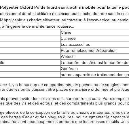
lyester Oxford Poids lourd sac à outils mobile pour la taille pour 
essionnel durable utilitaire électricien outil poche de taille sac de cein
plicable au chariot élévateur, au tracteur, à l'excavatrice, au camion
, à l'ingénierie de maintenance routière...
Chine
1 année
Les accessoires
Pour remplacement/réparation
Wetech
le
Le numéro de série est le numéro de 
Générale
autres appareils de traitement des g
ace: Il y a beaucoup de compartiments, de poches ou de sangles dans la
rte que les outils puissent être placés de manière ordonnée et pratique
s peuvent éviter les collisions et l'usure entre les outils.
Par exemple, c
lles que des vis et des écrous, et des compartiments plus grands pour p
e élevée: de la conception de la taille au choix du matériau, le poids et
es barres d'acier et des plaques dures, pour augmenter la capacité de 
ordinaires sont beaucoup moins porteurs que les trousses d'outils..
Je s