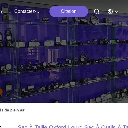
Contactez-Nous
Citation
Événements
s de plein air
Sac À Taille Oxford Lourd Sac À Outils À Tai