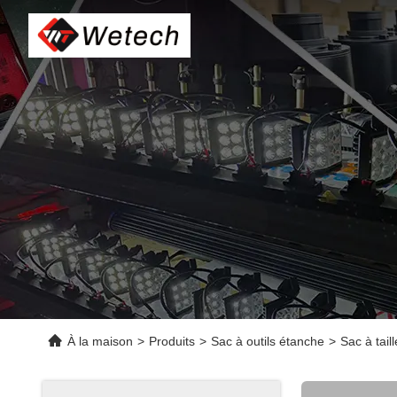
À la maison
>
Produits
>
Sac à outils étanche
>
Sac à tail