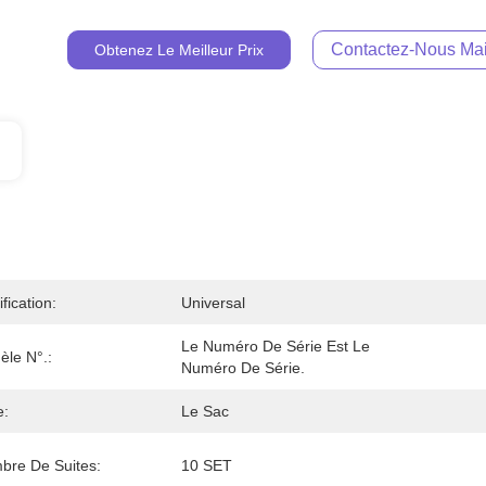
Contactez-Nous Mai
Obtenez Le Meilleur Prix
ification:
Universal
Le Numéro De Série Est Le 
èle N°.:
Numéro De Série.
e:
Le Sac
bre De Suites:
10 SET