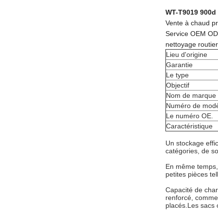
WT-T9019 900d Po
Vente à chaud prof
Service OEM ODMAp
nettoyage routier
Lieu d'origine
Garantie
Le type
Objectif
Nom de marque
Numéro de modè
Le numéro OE.
Caractéristique
Un stockage effic
catégories, de so
En même temps, il
petites pièces te
Capacité de charg
renforcé, comme d
placés.Les sacs 