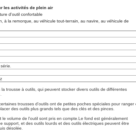
les activités de plein air
ture d'outil confortable
, à la remorque, au véhicule tout-terrain, au navire, au véhicule de
série.
az
 trousse à outils, qui peuvent stocker divers outils de différentes
.
ertaines trousses d'outils ont de petites poches spéciales pour ranger
lacer des outils plus grands tels que des clés et des pinces.
 le volume de l'outil sont pris en compte.
Le fond est généralement
support, et des outils lourds et des outils électriques peuvent être
uis désolée.