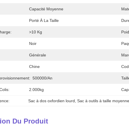
Capacité Moyenne
Maté
Porté À La Taille
Dure
harge:
>10 Kg
Poid
Noir
Paq
Générale
Mar
Chine
Cod
provisionnement:
500000/an
Tail
Colis:
2.000kg
Cap
ence:
Sac à dos oxfordien lourd
, 
Sac à outils à taille moyenn
ion Du Produit