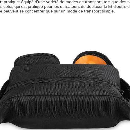
 pratique: équipé d'une variété de modes de transport, tels que des sa
s côtés,qui est pratique pour les utilisateurs de déplacer le kit d'outils
ne peuvent se concentrer que sur un mode de transport simple.