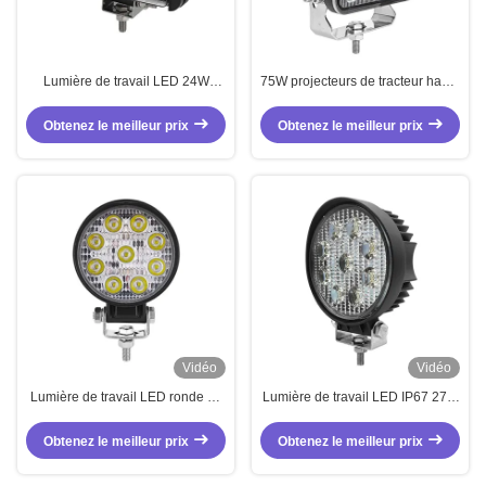
Lumière de travail LED 24W
75W projecteurs de tracteur haute
Faisceau d'inondation 12-24V DC
luminosité bleu lumière de travail
IP67 avec boîtier en aluminium
Obtenez le meilleur prix
Obtenez le meilleur prix
coulé
Vidéo
Vidéo
Lumière de travail LED ronde de
Lumière de travail LED IP67 27W
véhicule mini 27W
imperméable à l'eau pour
camions tracteurs
Obtenez le meilleur prix
Obtenez le meilleur prix