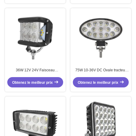
36W 12V 24V Faisceau
75W 10-36V DC Ovale tracteur
d'inondation à double couleur
chariot élévateur LED lumière de
Strobe latéral LED
travail
Obtenez le meilleur prix
Obtenez le meilleur prix