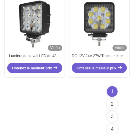
Vidéo
Vidéo
Lumière de travail LED de 48 W
DC 12V 24V 27W Tracteur chariot
pour tracteur, chariot élévateur
élévateur à fourche lumière de
travail LED phare LED
Obtenez le meilleur prix
Obtenez le meilleur prix
1
2
3
4