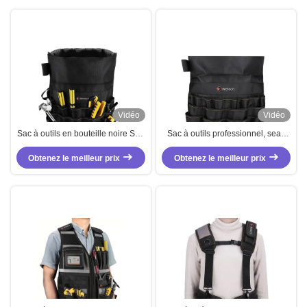
Vidéo
Vidéo
Sac à outils en bouteille noire Sac
Sac à outils professionnel, seau
à outils en bouteille professionnel
de capacité moyenne,
Capacité personnalisée 10 kg
Obtenez le meilleur prix
organisateur d'outils portable
Obtenez le meilleur prix