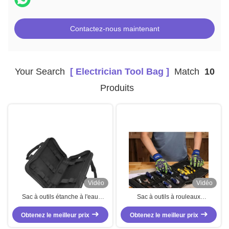
Contactez-nous maintenant
Your Search
[ Electrician Tool Bag ]
Match
10
Produits
Vidéo
Vidéo
Sac à outils étanche à l'eau
Sac à outils à rouleaux
professionnel Sac à outils
confortables noir Sac à outils à
électricien haute capacité de
Obtenez le meilleur prix
rouleaux de capacité moyenne
Obtenez le meilleur prix
charge