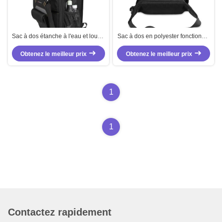
Sac à dos étanche à l'eau et lourd,
Sac à dos en polyester fonctionnel
outil d'entretien interne amovible,
à haute capacité de charge
Obtenez le meilleur prix
sac à dos doux moyen
Obtenez le meilleur prix
1
1
Contactez rapidement