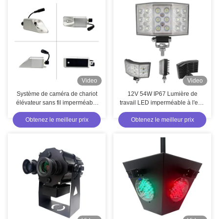
Video
Video
Système de caméra de chariot
12V 54W IP67 Lumière de
élévateur sans fil imperméable
travail LED imperméable à l'eau
à l'eau de 7 pouces avec une
pour camion tracteur avec
Obtenez le meilleur prix
Obtenez le meilleur prix
distance de transmission de 250
boîtier en aluminium coulé
mètres pour la surveillance des
véhicules lourds