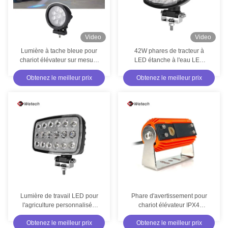
Video
Video
Lumière à tache bleue pour
42W phares de tracteur à
chariot élévateur sur mesure
LED étanche à l'eau LED
45W Lumières de sécurité
lumière de travail
Obtenez le meilleur prix
Obtenez le meilleur prix
pour chariot élévateur IP67
personnalisée avec base
rotative réglable
Lumière de travail LED pour
Phare d'avertissement pour
l'agriculture personnalisée
chariot élévateur IPX4
pour l'automobile
étanche 10-110V DC avec
Obtenez le meilleur prix
Obtenez le meilleur prix
boîtier en aluminium moulé