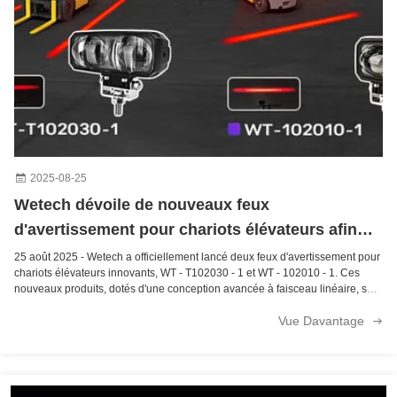
2025-08-25
Wetech dévoile de nouveaux feux
d'avertissement pour chariots élévateurs afin
d'améliorer la sécurité industrielle
25 août 2025 - Wetech a officiellement lancé deux feux d'avertissement pour
chariots élévateurs innovants, WT - T102030 - 1 et WT - 102010 - 1. Ces
nouveaux produits, dotés d'une conception avancée à faisceau linéaire, sont
destinés à révolutionner la protection de la sécurité dans les opérations de ...
Vue Davantage