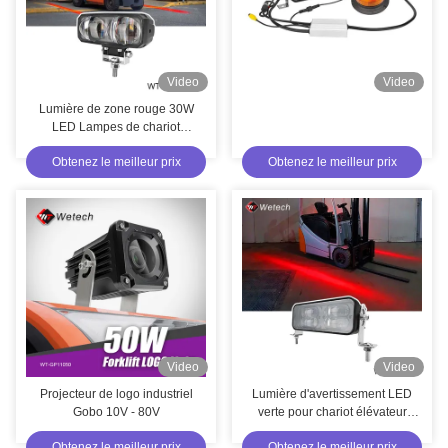
Video
Video
Lumière de zone rouge 30W
LED Lampes de chariot
élévateur étanches
Obtenez le meilleur prix
Obtenez le meilleur prix
Video
Video
Projecteur de logo industriel
Lumière d'avertissement LED
Gobo 10V - 80V
verte pour chariot élévateur
IP67
Obtenez le meilleur prix
Obtenez le meilleur prix