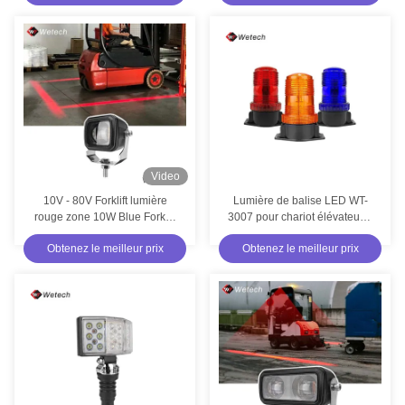
sous pression et faisceau
linéaire pour le marquage de
zones de sécurité
Video
10V - 80V Forklift lumière
Lumière de balise LED WT-
rouge zone 10W Blue Forklift
3007 pour chariot élévateur à
lumières avec le logement en
élévateur à vis
Obtenez le meilleur prix
Obtenez le meilleur prix
aluminium sous pression