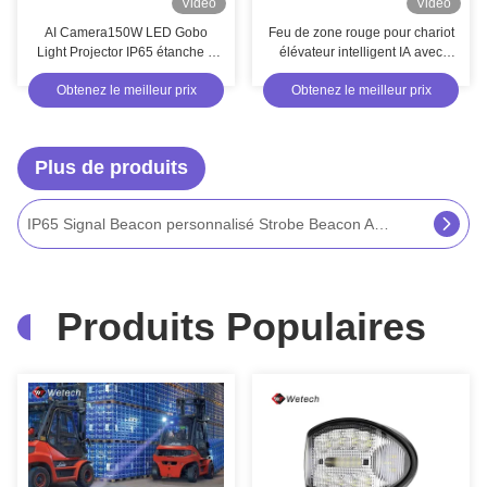
Video
Video
AI Camera150W LED Gobo
Feu de zone rouge pour chariot
Light Projector IP65 étanche à
élévateur intelligent IA avec
l'eau avec flux lumineux de
100-220v AC et construction en
Obtenez le meilleur prix
Obtenez le meilleur prix
12000lm pour les applications
alliage d'aluminium pour
de sécurité en extérieur
véhicules industriels
Plus de produits
Lumières de balise ambrée 10V - 110V Pour camions
Produits Populaires