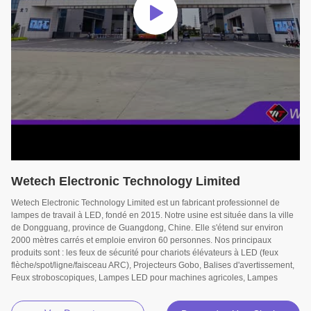
Wetech Electronic Technology Limited
Wetech Electronic Technology Limited est un fabricant professionnel de
lampes de travail à LED, fondé en 2015. Notre usine est située dans la ville
de Dongguang, province de Guangdong, Chine. Elle s'étend sur environ
2000 mètres carrés et emploie environ 60 personnes. Nos principaux
produits sont : les feux de sécurité pour chariots élévateurs à LED (feux
flèche/spot/ligne/faisceau ARC), Projecteurs Gobo, Balises d'avertissement,
Feux stroboscopiques, Lampes LED pour machines agricoles, Lampes