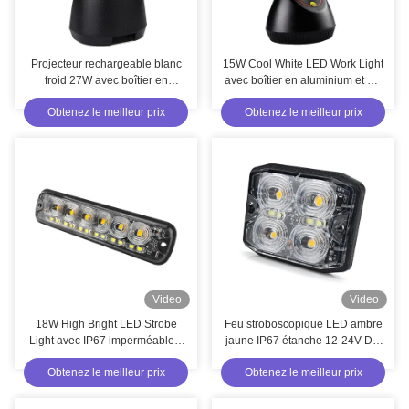
Projecteur rechargeable blanc
15W Cool White LED Work Light
froid 27W avec boîtier en
avec boîtier en aluminium et PC
aluminium et PC et lentille
pour l'entretien de la voiture et
Obtenez le meilleur prix
Obtenez le meilleur prix
PMMA pour l'éclairage
l'utilisation en extérieur
d'urgence extérieur
Video
Video
18W High Bright LED Strobe
Feu stroboscopique LED ambre
Light avec IP67 imperméable à
jaune IP67 étanche 12-24V DC
l'eau et PC Lens Materials pour
pour avertissement d'urgence
Obtenez le meilleur prix
Obtenez le meilleur prix
les camions et les véhicules
sur camions
d'urgence