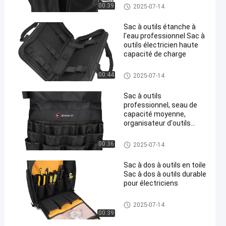
Sac à outils étanche
00:39
2025-07-14
Sac à outils étanche à
l'eau professionnel Sac à
outils électricien haute
capacité de charge
Sac à outils étanche
00:44
2025-07-14
Sac à outils
professionnel, seau de
capacité moyenne,
organisateur d'outils
portable
Sac à outils étanche
00:36
2025-07-14
Sac à dos à outils en toile
Sac à dos à outils durable
pour électriciens
Sac à outils étanche
2025-07-14
00:39