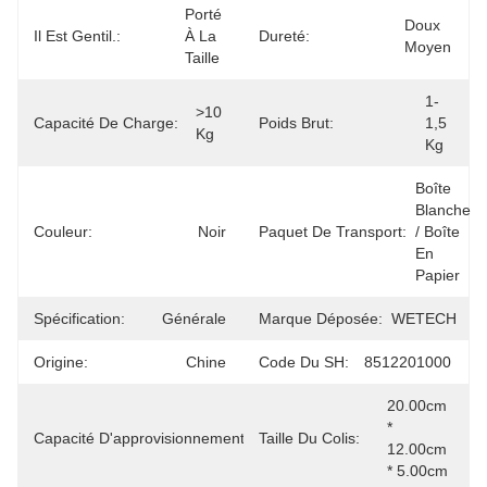
Porté 
Doux 
Il Est Gentil.:
À La 
Dureté:
Moyen
Taille
1-
>10 
Capacité De Charge:
Poids Brut:
1,5 
Kg
Kg
Boîte 
Blanche 
Couleur:
Noir
Paquet De Transport:
/ Boîte 
En 
Papier
Spécification:
Générale
Marque Déposée:
WETECH
Origine:
Chine
Code Du SH:
8512201000
20.00cm 
* 
Capacité D'approvisionnement:
500000/an
Taille Du Colis:
12.00cm 
* 5.00cm