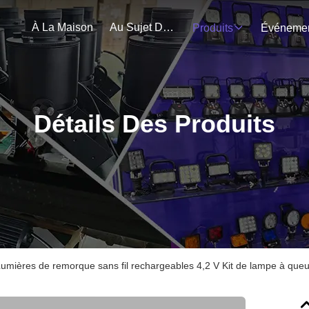
À La Maison
Au Sujet De Nous
Produits
Détails Des Produits
umières de remorque sans fil rechargeables 4,2 V Kit de lampe à qu