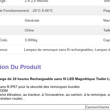
rge:
2 À 2,5 Heures
Tem
e Fonctionnement:
-25°C À 65°C
Paq
Générale
Mar
Chine
Tail
Colis:
3.000kg
Cap
ence:
Lampes de remorque sans fil rechargeables
, 
Lampes de
ion Du Produit
ge de 10 heures Rechargeable sans fil LED Magnétique Trailer Lig
ans fil IP67 pour la sécurité des remorques lourdes
u ODM
riot élévateur, au tracteur, à l'excavatrice, au camion, à la remorque, 
ntretien routier...
Camion/chariot 