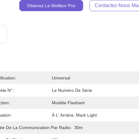
Contactez-Nous Mai
Obtenez Le Meilleur Prix
ification:
Universal
èle N°.:
Le Numéro De Série
tion:
Modèle Flashant
isation:
À L' Arrière, Mark Light.
tée De La Communication Par Radio:
30m