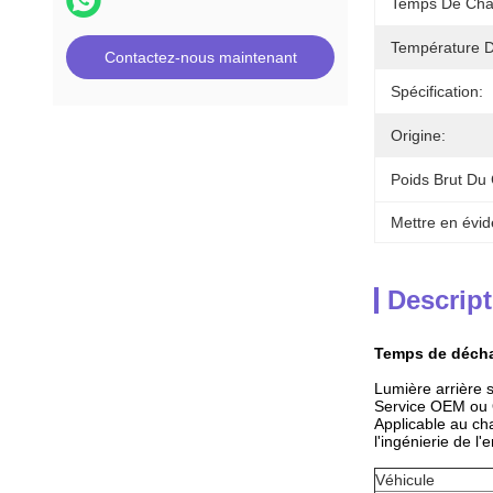
Temps De Cha
Température D
Contactez-nous maintenant
Spécification:
Origine:
Poids Brut Du 
Mettre en évid
Descript
Temps de déchar
Lumière arrière s
Service OEM o
Applicable au cha
l'ingénierie de l'e
Véhicule