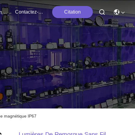
Contactez-Nous
Citation
Événements
eue magnétique IP67
Lumières De Remorque Sans Fil