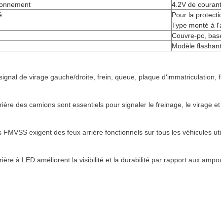
tionnement
4.2V de courant
é
Pour la protecti
Type monté à l'
Couvre-pc, ba
Modèle flashan
signal de virage gauche/droite, frein, queue, plaque d'immatriculation, 
rière des camions sont essentiels pour signaler le freinage, le virage et 
FMVSS exigent des feux arrière fonctionnels sur tous les véhicules utili
rière à LED améliorent la visibilité et la durabilité par rapport aux ampou