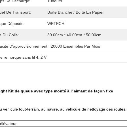
ps De Décharge:
10hours
uet De Transport:
Boîte Blanche / Boîte En Papier
que Déposée:
WETECH
le Du Colis:
30.00cm * 40.00cm * 50.00cm
acité D'approvisionnement:
20000 Ensembles Par Mois
 remorque sans fil 4
, 
2 V
ht Kit de queue avec type monté à l' aimant de façon fixe
au véhicule tout-terrain, au navire, au véhicule de nettoyage des routes,
élévateur