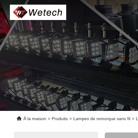
À la maison
>
Produits
>
Lampes de remorque sans fil
>
L