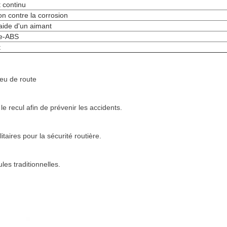
 continu
on contre la corrosion
aide d'un aimant
se-ABS
t
feu de route
le recul afin de prévenir les accidents.
taires pour la sécurité routière.
les traditionnelles.