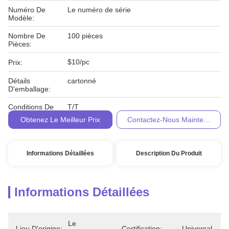
Numéro De
Le numéro de série
Modèle:
Nombre De
100 pièces
Pièces:
$10/pc
Prix:
Détails
cartonné
D'emballage:
Conditions De
T/T
Paiement:
Obtenez Le Meilleur Prix
Contactez-Nous Maintenant
Informations Détaillées
Description Du Produit
Informations Détaillées
Le 
Lieu D'origine:
Certification:
Universal