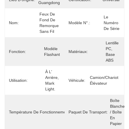
Guangdong
Feux De 
Le 
Fond De 
Nom:
Modèle N°.:
Numéro 
Remorque 
De Série
Sans Fil
Lentille 
Modèle 
PC, 
Fonction:
Matériaux:
Flashant
Base 
ABS
À L' 
Arrière, 
Camion/chariot 
Utilisation:
Véhicule:
Mark 
Élévateur
Light.
Boîte 
-25°C 
Blanche 
Température De Fonctionnement:
Paquet De Transport:
À 
/ Boîte 
65°C
En 
Papier