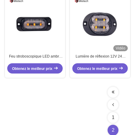
Vidéo
Feu stroboscopique LED ambre
Lumière de réflexion 12V 24V
IP67 12V 24V pour camions
LED Ambre Réflecteur
d'avertissement pour camions 3m
Obtenez le meilleur prix
Obtenez le meilleur prix
1
2