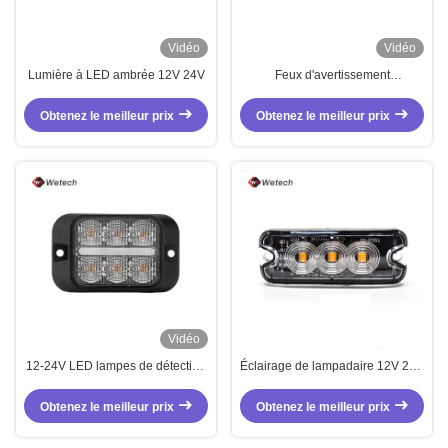
Vidéo
Vidéo
Lumière à LED ambrée 12V 24V
Feux d'avertissement
stroboscopiques à LED latéraux
12V - 24V IP67, signaux
Obtenez le meilleur prix
Obtenez le meilleur prix
d'avertissement
Vidéo
12-24V LED lampes de détection
Éclairage de lampadaire 12V 24V
IP67 lampes de détection pour
LED Ambre Éclairage de
camions chariots élévateurs à
lampadaire pour camions R10
Obtenez le meilleur prix
Obtenez le meilleur prix
fourche
R65