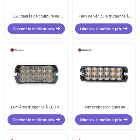
120 degrés de courbure de
Feux de véhicule d'urgence à
camion lampe à LED 18W LED
LED 24W, feux stroboscopiques à
feux d'urgence de véhicule
LED pour camion
Obtenez le meilleur prix
Obtenez le meilleur prix
Lumières d'urgence à LED de
Feux stroboscopiques de
18W
véhicule d'urgence à LED 24W
pour camion
Obtenez le meilleur prix
Obtenez le meilleur prix