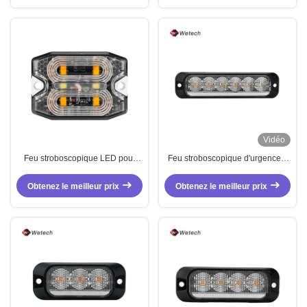
Vidéo
Feu stroboscopique LED pour
Feu stroboscopique d'urgence à
véhicule IP67 étanche 12V-24V –
LED haute luminosité pour
Lampe d'avertissement haute
camion, 18W, feux de véhicule
Obtenez le meilleur prix
Obtenez le meilleur prix
luminosité pour camions,
d'urgence à LED
fourgonnettes, véhicules de
chantier