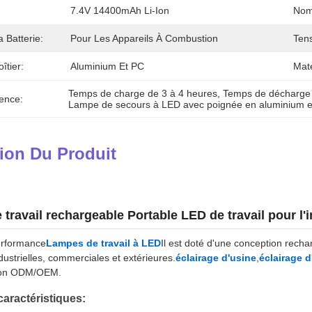
7.4V 14400mAh Li-Ion
Nom
 Batterie:
Pour Les Appareils À Combustion
Tens
îtier:
Aluminium Et PC
Maté
Temps de charge de 3 à 4 heures
, 
Temps de décharge 
ence:
Lampe de secours à LED avec poignée en aluminium 
ion Du Produit
 travail rechargeable Portable LED de travail pour l
erformance
Lampes de travail à LED
Il est doté d'une conception recha
dustrielles, commerciales et extérieures.
éclairage d'usine
,
éclairage d
tion ODM/OEM.
caractéristiques: