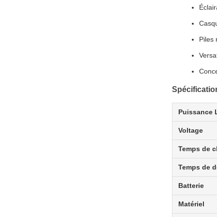
Éclai
Casqu
Piles
Versa
Conce
Spécificati
Puissance 
Voltage
Temps de c
Temps de d
Batterie
Matériel