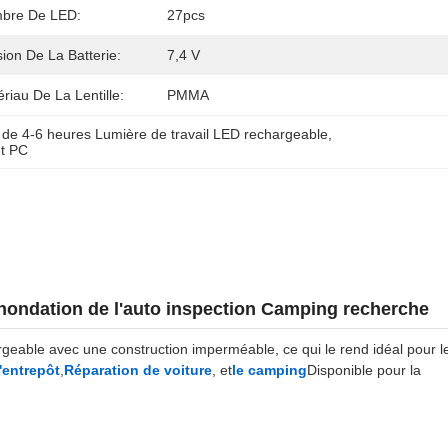
bre De LED:
27pcs
ion De La Batterie:
7,4 V
riau De La Lentille:
PMMA
de 4-6 heures Lumière de travail LED rechargeable
, 
et PC
'inondation de l'auto inspection Camping recherche
rgeable avec une construction imperméable, ce qui le rend idéal pour l
'entrepôt
,
Réparation de voiture
, et
le camping
Disponible pour la