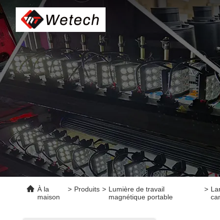
À la
>
Produits
>
Lumière de travail
>
La
maison
magnétique portable
cam