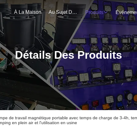
À La Maison
Au Sujet De Nous
Produits
Détails Des Produits
mpe de travail magnétique portable avec temps de charge de 3-4h, tem
ping en plein air et l'utilisation en usine