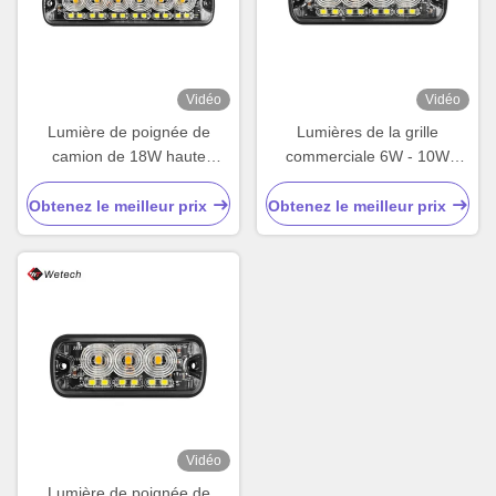
Vidéo
Vidéo
Lumière de poignée de
Lumières de la grille
camion de 18W haute
commerciale 6W - 10W
luminosité LED Grille
Ambre Lumières de la grille
Lumières de poignée IP67
pour camions
Obtenez le meilleur prix
Obtenez le meilleur prix
PC Matériaux de lentilles
Vidéo
Lumière de poignée de