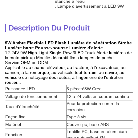
étanche à l'eau
, 
Lampe d'avertissement à LED 9W
Description Du Produit
9W Ambre Flexible LED Flash Lumière de pénétration Strobe
Lumière barre Pousse-pousse Lumière d'alerte
12-24V 9W High-Light Single-Row 3LED Truck Alerte lumières de
la moto pick-up Modifié décoratif flash lampes de poche
Service OEM ou ODM
Applicable au chariot élévateur, au tracteur, à l'excavatrice, au
camion, à la remorque, au véhicule tout-terrain, au navire, au
véhicule de nettoyage des routes, à l'ingénierie de l'entretien
routier...
Puissance LED
3 pièces*3W Cree
Voltage de fonctionnement
12 à 24 volts en courant continu
Pour la protection contre la
Taux d'étanchéité
corrosion
Façon fixe
Type à vis
Matériel
Couvre-pc, base-ABS
Lentille PC, base en aluminium
Fonction
avec autocollant 3M