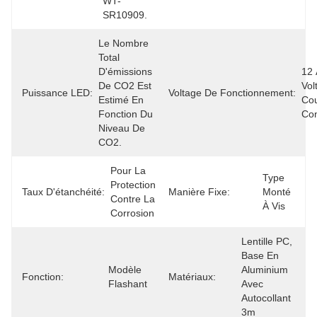
WT-
SR10909.
Le Nombre 
Total 
D'émissions 
12 
De CO2 Est 
Vol
Puissance LED:
Voltage De Fonctionnement:
Estimé En 
Cou
Fonction Du 
Con
Niveau De 
CO2.
Pour La 
Type 
Protection 
Taux D'étanchéité:
Manière Fixe:
Monté 
Contre La 
À Vis
Corrosion
Lentille PC, 
Base En 
Modèle 
Aluminium 
Fonction:
Matériaux:
Flashant
Avec 
Autocollant 
3m