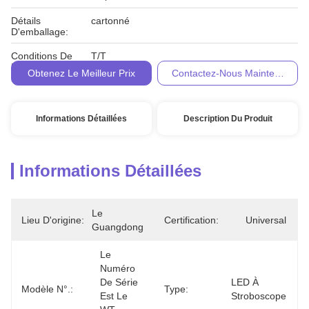
Détails
cartonné
D'emballage:
Conditions De
T/T
Paiement:
Obtenez Le Meilleur Prix
Contactez-Nous Maintenant
Informations Détaillées
Description Du Produit
Informations Détaillées
Le 
Lieu D'origine:
Certification:
Universal
Guangdong
Le 
Numéro 
De Série 
LED À 
Modèle N°.:
Type:
Est Le 
Stroboscope