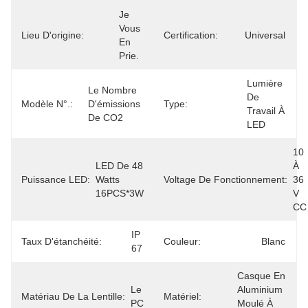
Je 
Vous 
Lieu D'origine:
Certification:
Universal
En 
Prie.
Lumière 
Le Nombre 
De 
Modèle N°.:
D'émissions 
Type:
Travail À 
De CO2
LED
10 
LED De 48 
À 
Puissance LED:
Watts 
Voltage De Fonctionnement:
36 
16PCS*3W
V 
CC
IP 
Taux D'étanchéité:
Couleur:
Blanc
67
Casque En 
Le 
Aluminium 
Matériau De La Lentille:
Matériel:
PC
Moulé À 