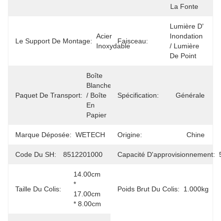
La Fonte
Lumière D' 
Acier 
Inondation 
Le Support De Montage:
Faisceau:
Inoxydable
/ Lumière 
De Point
Boîte 
Blanche 
Paquet De Transport:
/ Boîte 
Spécification:
Générale
En 
Papier
Marque Déposée:
WETECH
Origine:
Chine
Code Du SH:
8512201000
Capacité D'approvisionnement:
14.00cm 
* 
Taille Du Colis:
Poids Brut Du Colis:
1.000kg
17.00cm 
* 8.00cm