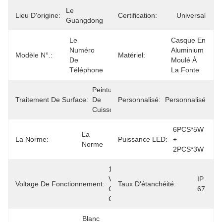
Le 
Lieu D'origine:
Certification:
Universal
Guangdong
Le 
Casque En 
Numéro 
Aluminium 
Modèle N°.:
Matériel:
De 
Moulé À 
Téléphone
La Fonte
Peinture 
Traitement De Surface:
De 
Personnalisé:
Personnalisé
Cuisson
6PCS*5W 
La 
La Norme:
Puissance LED:
+ 
Norme
2PCS*3W
10 À 80 
V De 
IP 
Voltage De Fonctionnement:
Taux D'étanchéité:
Courant 
67
Continu
Blanc 