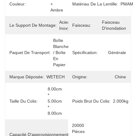
Couleur:
+ 
Matériau De La Lentille:
PMAM
Ambre
Acier 
Faisceau 
Le Support De Montage:
Faisceau:
Inoxydable
D'inondation
Boîte 
Blanche 
Paquet De Transport:
/ Boîte 
Spécification:
Générale
En 
Papier
Marque Déposée:
WETECH
Origine:
Chine
8.00cm 
* 
Taille Du Colis:
5.00cm 
Poids Brut Du Colis:
2.000kg
* 
8.00cm
20000 
Pièces 
Capacité D'approvisionnement: