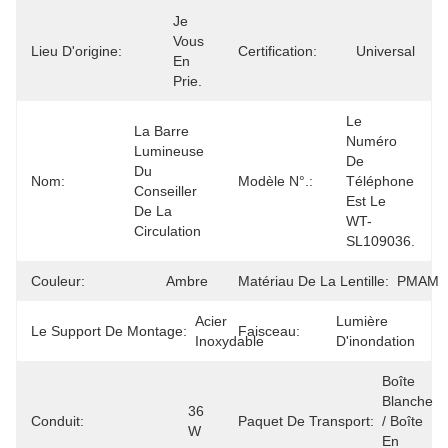
Je 
Vous 
Lieu D'origine:
Certification:
Universal
En 
Prie.
Le 
La Barre 
Numéro 
Lumineuse 
De 
Du 
Nom:
Modèle N°.:
Téléphone 
Conseiller 
Est Le 
De La 
WT-
Circulation
SL109036.
Couleur:
Ambre
Matériau De La Lentille:
PMAM
Acier 
Lumière 
Le Support De Montage:
Faisceau:
Inoxydable
D'inondation
Boîte 
Blanche 
36 
Conduit:
Paquet De Transport:
/ Boîte 
W
En 