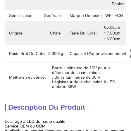
Papier
Spécification:
Générale
Marque Déposée:
WETECH
65.00cm 
Origine:
Chine
Taille Du Colis:
* 7.00cm 
* 6.00cm
Poids Brut Du Colis:
3.000kg
Capacité D'approvisionnement:
Barre lumineuse de 10V pour le 
détecteur de la circulation
Mettre en évidence:
, 
Barre lumineuse de 30 V
, 
Législateur de la circulation à LED 
ambrée 36W
Description Du Produit
Éclairage à LED de haute qualité
Service OEM ou ODM
Applicable au chariot élévateur, au tracteur, à la pelle, au camion,