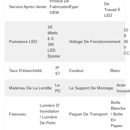
Produit De 
De 
Service Après-Vente:
Fabrication 
Type:
Travail À 
OEM
LED
18 
10 
Watts 
À 
6 X 
Puissance LED:
Voltage De Fonctionnement:
36 
3W 
V 
LED 
CC
Epistar
IP 
Taux D'étanchéité:
Couleur:
Blanc
67
Le 
Acier 
Matériau De La Lentille:
Le Support De Montage:
PC
Inoxyd
Boîte 
Lumière D' 
Blanche 
Inondation 
Faisceau:
Paquet De Transport:
/ Boîte 
/ Lumière 
En 
De Point
Papier