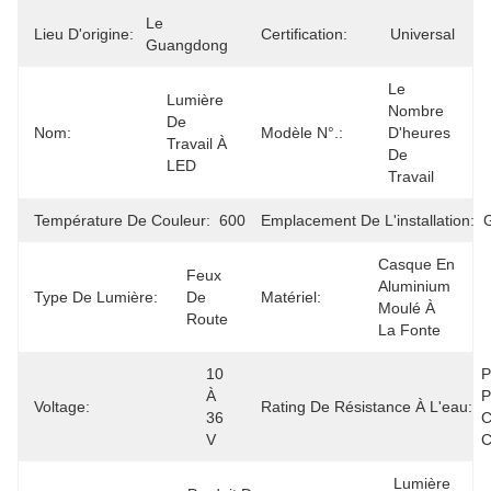
Le 
Lieu D'origine:
Certification:
Universal
Guangdong
Le 
Lumière 
Nombre 
De 
Nom:
Modèle N°.:
D'heures 
Travail À 
De 
LED
Travail
Température De Couleur:
6000K
Emplacement De L'installation:
Casque En 
Feux 
Aluminium 
Type De Lumière:
De 
Matériel:
Moulé À 
Route
La Fonte
10 
P
À 
P
Voltage:
Rating De Résistance À L'eau:
36 
C
V
C
Lumière 