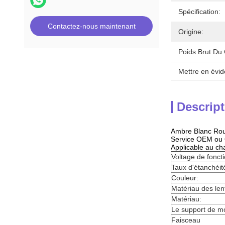
Spécification:
Contactez-nous maintenant
Origine:
Poids Brut Du 
Mettre en évid
Descript
Ambre Blanc Rou
Service OEM o
Applicable au cha
Voltage de fonc
Taux d'étanchéit
Couleur:
Matériau des lent
Matériau:
Le support de m
Faisceau