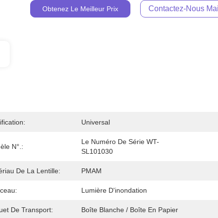
Contactez-Nous Mai
Obtenez Le Meilleur Prix
ification:
Universal
Le Numéro De Série WT-
èle N°.:
SL101030
riau De La Lentille:
PMAM
sceau:
Lumière D'inondation
uet De Transport:
Boîte Blanche / Boîte En Papier