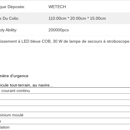
que Déposée:
WETECH
le Du Colis:
110.00cm * 20.00cm * 15.00cm
ly Ability:
200000pcs
tissement à LED bleue COB
, 
30 W de lampe de secours à stroboscope
mière d'urgence
cule tout-terrain, au navire...
e courant continu
minium moulé
e
ation