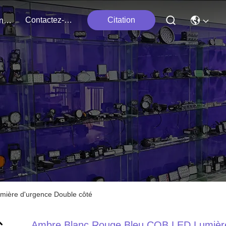
Contactez-Nous
Citation
Événements
mière d'urgence Double côté
Ambre Blanc Rouge Bleu COB LED Lumièr