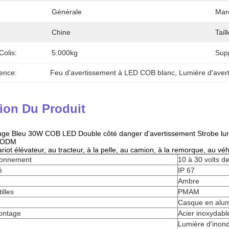
Générale
Mar
Chine
Tail
Colis:
5.000kg
Supp
ence:
Feu d'avertissement à LED COB blanc
, 
Lumière d'aver
ion Du Produit
ge Bleu 30W COB LED Double côté danger d'avertissement Strobe lu
u ODM
riot élévateur, au tracteur, à la pelle, au camion, à la remorque, au véhi
tionnement
10 à 30 volts d
é
IP 67
Ambre
illes
PMAM
Casque en alu
ontage
Acier inoxydabl
Lumière d'inond