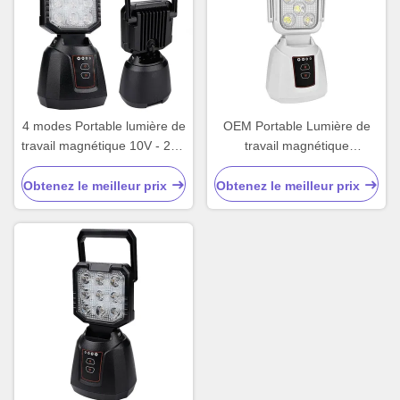
4 modes Portable lumière de
OEM Portable Lumière de
travail magnétique 10V - 24V
travail magnétique
Portable lumière de camping
extérieure Rechargeable
LED
LED Lumière d'urgence 15W
Obtenez le meilleur prix
Obtenez le meilleur prix