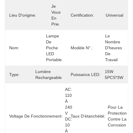
Je 
Vous 
Lieu D'origine:
Certification:
Universal
En 
Prie.
Lampe 
Le 
De 
Nombre 
Nom:
Poche 
Modèle N°.:
D'heures 
LED 
De 
Portable
Travail
Lumière 
15W 
Type:
Puissance LED:
Rechargeable
5PCS*3W
AC: 
110 
À 
240 
Pour La 
V 
Protection 
Voltage De Fonctionnement:
Taux D'étanchéité:
DC: 
Contre La 
10 
Corrosion
À 