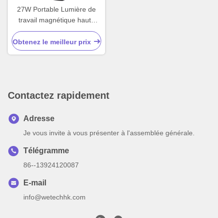
27W Portable Lumière de
travail magnétique haute
luminosité Lumière
magnétique rechargeable
Obtenez le meilleur prix
Contactez rapidement
Adresse
Je vous invite à vous présenter à l'assemblée générale.
Télégramme
86--13924120087
E-mail
info@wetechhk.com