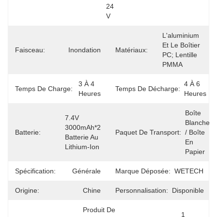
24 
V
L'aluminium 
Et Le Boîtier 
Faisceau:
Inondation
Matériaux:
PC; Lentille 
PMMA
3 À 4 
4 À 6 
Temps De Charge:
Temps De Décharge:
Heures
Heures
Boîte 
7.4V 
Blanche 
3000mAh*2 
Batterie:
Paquet De Transport:
/ Boîte 
Batterie Au 
En 
Lithium-Ion
Papier
Spécification:
Générale
Marque Déposée:
WETECH
Origine:
Chine
Personnalisation:
Disponible
Produit De 
1 