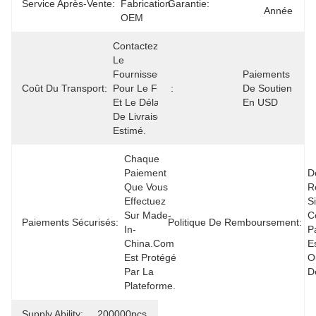
Service Après-Vente:
Fabrication 
Garantie:
Année
OEM
Contactez 
Le 
Fournisseur 
Paiements 
Coût Du Transport:
Pour Le Fret 
:
De Soutien 
Et Le Délai 
En USD
De Livraison 
Estimé.
Chaque 
Paiement 
D
Que Vous 
R
Effectuez 
Si
Sur Made-
C
Paiements Sécurisés:
Politique De Remboursement:
In-
P
China.com 
E
Est Protégé 
O
Par La 
D
Plateforme.
Supply Ability:
200000pcs