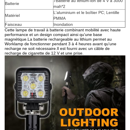
7Batterie au lithium-ion de 4 V à 3000
Batterie
mah*2
L'aluminium et le boîtier PC; Lentille
Matériel
PMMA
Faisceau
Inondation
Cette lampe de travail à batterie combinant mobilité avec haute
performance et un design compact ainsi qu'une base
magnétique.La batterie rechargeable au lithium permet au
Worklamp de fonctionner pendant 3 à 4 heures avant qu'une
recharge ne soit nécessaire.Il est fourni avec un câble de
recharge de cigarette de 12 V et une prise.