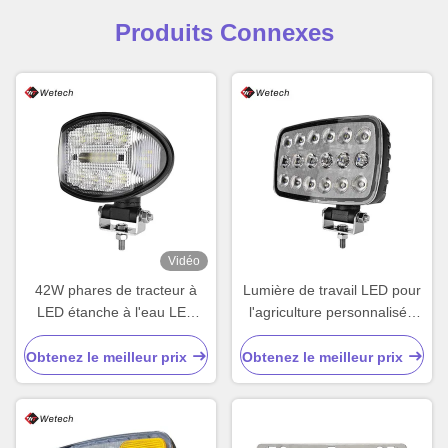
Produits Connexes
Vidéo
42W phares de tracteur à
Lumière de travail LED pour
LED étanche à l'eau LED
l'agriculture personnalisée
lumière de travail
pour l'automobile
personnalisée avec base
Obtenez le meilleur prix
Obtenez le meilleur prix
rotative réglable