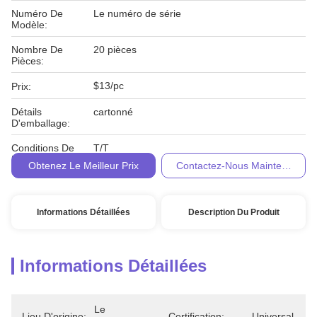
Numéro De
Le numéro de série
Modèle:
Nombre De
20 pièces
Pièces:
$13/pc
Prix:
Détails
cartonné
D'emballage:
Conditions De
T/T
Paiement:
Obtenez Le Meilleur Prix
Contactez-Nous Maintenant
Informations Détaillées
Description Du Produit
Informations Détaillées
Le 
Lieu D'origine:
Certification:
Universal