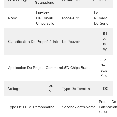
Guangdong
Lumière 
Le 
Nom:
De Travail 
Modèle N°.:
Numéro 
Universelle
De Série
Pour La 
51 
Protection 
À 
Classification De Propriété Intellectuelle:
Le Pouvoir:
Contre La 
80 
Corrosion
W
- Je 
Ne 
Application Du Projet:
Commercial
LED Chips Brand:
Sais 
Pas.
36 
Voltage:
Type De Tension:
DC
V
Produit De 
Type De LED:
Personnalisé
Service Après-Vente:
Fabrication
OEM