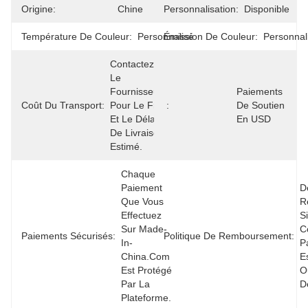
Origine:
Chine
Personnalisation:
Disponible
Température De Couleur:
Personnalisé
Émission De Couleur:
Personnal
Contactez 
Le 
Fournisseur 
Paiements 
Coût Du Transport:
Pour Le Fret 
:
De Soutien 
Et Le Délai 
En USD
De Livraison 
Estimé.
Chaque 
Paiement 
D
Que Vous 
R
Effectuez 
Si
Sur Made-
C
Paiements Sécurisés:
Politique De Remboursement:
In-
P
China.com 
E
Est Protégé 
O
Par La 
D
Plateforme.