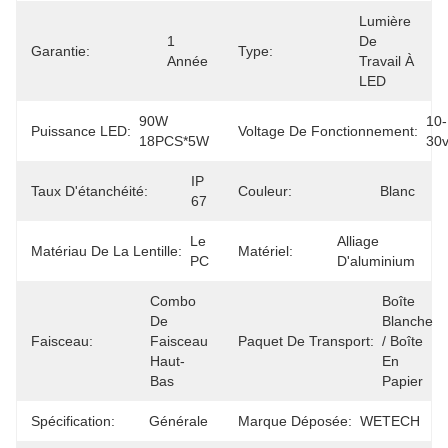
Lumière 
1 
De 
Garantie:
Type:
Année
Travail À 
LED
90W 
10-
Puissance LED:
Voltage De Fonctionnement:
18PCS*5W
30
IP 
Taux D'étanchéité:
Couleur:
Blanc
67
Le 
Alliage 
Matériau De La Lentille:
Matériel:
PC
D'aluminium
Combo 
Boîte 
De 
Blanche 
Faisceau:
Faisceau 
Paquet De Transport:
/ Boîte 
Haut-
En 
Bas
Papier
Spécification:
Générale
Marque Déposée:
WETECH