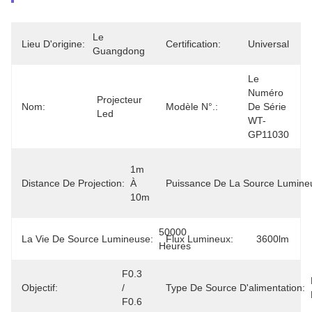
Le 
Lieu D'origine:
Certification:
Universal
Guangdong
Le 
Numéro 
Projecteur 
Nom:
Modèle N°.:
De Série 
Led
WT-
GP11030
1m 
Distance De Projection:
À 
Puissance De La Source Lumine
10m
50000 
La Vie De Source Lumineuse:
Flux Lumineux:
3600lm
Heures
F0.3 
Objectif:
/ 
Type De Source D'alimentation:
F0.6