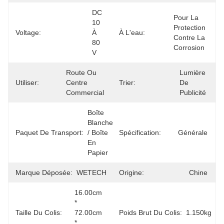
DC 
Pour La 
10 
Protection 
Voltage:
À 
À L'eau:
Contre La 
80 
Corrosion
V
Route Ou 
Lumière 
Utiliser:
Centre 
Trier:
De 
Commercial
Publicité
Boîte 
Blanche 
Paquet De Transport:
/ Boîte 
Spécification:
Générale
En 
Papier
Marque Déposée:
WETECH
Origine:
Chine
16.00cm 
* 
Taille Du Colis:
72.00cm 
Poids Brut Du Colis:
1.150kg
* 