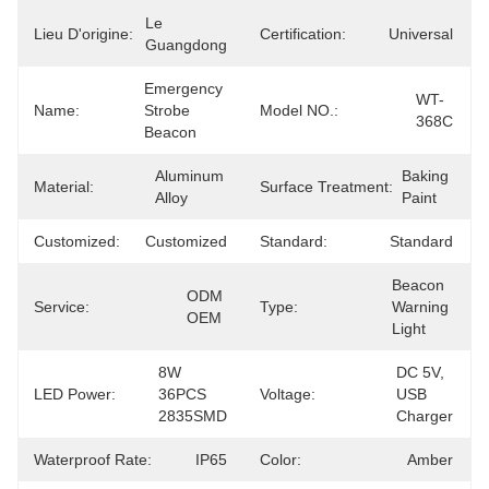
Le 
Lieu D'origine:
Certification:
Universal
Guangdong
Emergency 
WT-
Name:
Strobe 
Model NO.:
368C
Beacon
Aluminum 
Baking 
Material:
Surface Treatment:
Alloy
Paint
Customized:
Customized
Standard:
Standard
Beacon 
ODM 
Service:
Type:
Warning 
OEM
Light
8W 
DC 5V, 
LED Power:
36PCS 
Voltage:
USB 
2835SMD
Charger
Waterproof Rate:
IP65
Color:
Amber