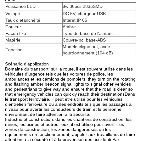
Puissance LED
8w 36pcs 2835SMD
Voltage
DC 5V, chargeur USB
Taux d'étanchéité
Intérêt IP 65
Couleur
Ambre
Façon fixe
Type de base de l'aimant
Matériel
Couvre-pc, base-ABS
Modèle clignotant, avec
Fonction
bourdonnement (104 dB)
Scénario d'application
Domaine du transport: sur la route, il est souvent utilisé dans les
véhicules d'urgence tels que les voitures de police, les
ambulances et les camions de pompiers. they turn on the rotating
and flashing amber beacon signal lights to signal other vehicles
and pedestrians to give way and ensure that the road is clear so
that emergency vehicles can quickly reach their destinationsDans
le transport ferroviaire, il peut être utilisé pour les véhicules
d'entretien ferroviaire ou à des endroits tels que les passages à
niveau pour avertir les conducteurs de train et le personnel
environnant de faire attention à la sécurité.
Industrie et construction: dans les chantiers de construction, les
mines, les usines et autres lieux, il est utilisé pour avertir les
zones de construction, les zones dangereuses ou les
équipements en fonctionnement,rappeler aux travailleurs de faire
attention à la sécurité et à la prévention des accidentsPar