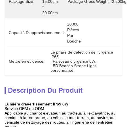
Package Size:
15.00cm 
Package Gross Weight:
2.500kg
* 
20.00cm
20000 
Pièces 
Capacité D'approvisionnement:
Par 
Bouche
Le phare de détection de l'urgence 
IP65
Mettre en évidence:
, 
Faisceau d'urgence 8W
, 
LED Beacon Strobe Light 
personnalisé
Description Du Produit
Lumière d'avertissement IP65 8W
Service OEM ou ODM
Applicable au chariot élévateur, au tracteur, à l'excavatrice, au
camion, à la remorque, au véhicule tout-terrain, au navire, au
véhicule de nettoyage des routes, à l'ingénierie de l'entretien
routier...