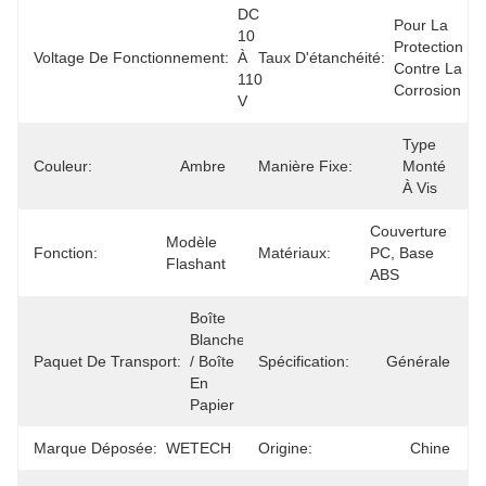
DC 
Pour La 
10 
Protection 
Voltage De Fonctionnement:
À 
Taux D'étanchéité:
Contre La 
110 
Corrosion
V
Type 
Couleur:
Ambre
Manière Fixe:
Monté 
À Vis
Couverture 
Modèle 
Fonction:
Matériaux:
PC, Base 
Flashant
ABS
Boîte 
Blanche 
Paquet De Transport:
/ Boîte 
Spécification:
Générale
En 
Papier
Marque Déposée:
WETECH
Origine:
Chine