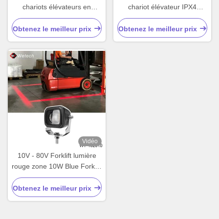
chariots élévateurs en
chariot élévateur IPX4
aluminium moulé à la fonte
étanche 10-110V DC avec
60W
boîtier en aluminium moulé
Obtenez le meilleur prix
Obtenez le meilleur prix
sous pression et faisceau
linéaire pour le marquage de
zones de sécurité
Vidéo
10V - 80V Forklift lumière
rouge zone 10W Blue Forklift
lumières avec le logement
en aluminium sous pression
Obtenez le meilleur prix