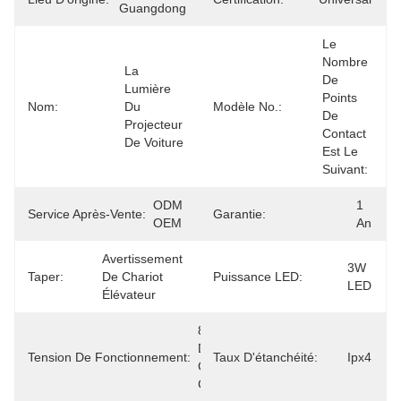
Guangdong
Le 
Nombre 
La 
De 
Lumière 
Points 
Nom:
Du 
Modèle No.:
De 
Projecteur 
Contact 
De Voiture
Est Le 
Suivant:
ODM 
1 
Service Après-Vente:
Garantie:
OEM
An
Avertissement 
3W 
Taper:
De Chariot 
Puissance LED:
LED
Élévateur
8 À 36 V 
De 
Tension De Fonctionnement:
Taux D'étanchéité:
Ipx4
Courant 
Continu