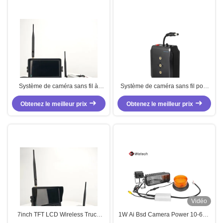
Système de caméra sans fil à
Système de caméra sans fil pour
chariot élévateur de 7 pouces
chariot élévateur à fourche
Obtenez le meilleur prix
avec une distance de
universel Système de caméra
Obtenez le meilleur prix
transmission de 250 mètres, une
pour tracteur 110V AC 220V AC
résolution de 1024 x 600 et une
luminosité de 450 CD/m2
Vidéo
7inch TFT LCD Wireless Truck
1W Ai Bsd Camera Power 10-60V