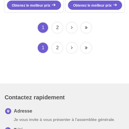
Backup Camera
DC Forklift Zone Safety Light with
Obtenez le meilleur prix
Camera Camera and PC Lens
Obtenez le meilleur prix
Material Beacon
1
2
1
2
Contactez rapidement
Adresse
Je vous invite à vous présenter à l'assemblée générale.