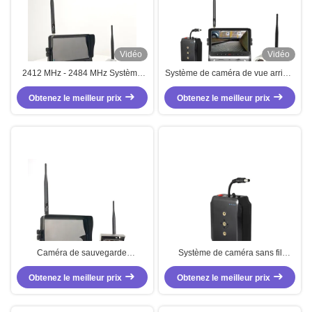
Vidéo
Vidéo
2412 MHz - 2484 MHz Système
Système de caméra de vue arrière
de caméra sans fil à chariot
imperméable à l'eau 10V - 45V
Obtenez le meilleur prix
élévateur 7 pouces
Caméra de secours de chariot
Obtenez le meilleur prix
élévateur à fourche CC
Caméra de sauvegarde
Système de caméra sans fil
magnétique sans fil 1080P IP67
universel à chariot élévateur avec
Système de moniteur de vue
Obtenez le meilleur prix
batterie de 10000 mAh et service
Obtenez le meilleur prix
arrière 2412MHZ - 2484MHZ
OEM ODM pour la surveillance de
précision