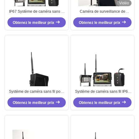
Vidéo
IP67 Système de caméra sans fil
Caméra de surveillance de
de chariot élévateur 7 pouces
sauvegarde magnétique
Obtenez le meilleur prix
2412MHz - 2484MHz Caméra de
Obtenez le meilleur prix
sauvegarde sans fil pour voiture
Système de caméra sans fil pour
Système de caméra sans fil IP67
chariot élévateur avec rapport
imperméable à l'eau pour chariot
d'aspect 16:9, surveillance en
Obtenez le meilleur prix
Obtenez le meilleur prix
élévateur à fourche avec
temps réel et enregistrement de
puissance de sortie de
conduite
transmission de 19 dBm et
impédance de 50Ω