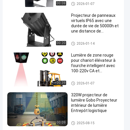
sécurité en extérieur
Projecteur de lumière Gobo
00:08
2026-01-07
Projecteur de panneaux
virtuels IP65 avec une
durée de vie de 50000h et
une distance de
projection de 6m-40m
pour une utilisation
Projecteur de lumière Gobo
00:20
2026-01-14
industrielle
Lumière de zone rouge
pour chariot élévateur à
fourche intelligent avec
100-220v CA et
construction en alliage
d'aluminium pour la
Feu rouge de la zone du chario
00:39
2026-01-07
sécurité des entrepôts
t élévateur
320W projecteur de
lumière Gobo Proyecteur
intérieur de lumière
Entrepôt logistique
Projecteur de lumière Gobo
00:09
2025-08-15