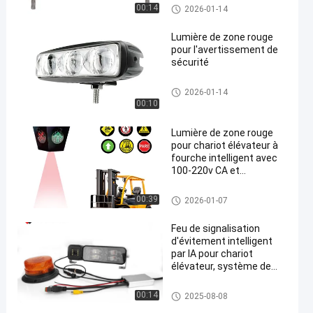
une sécurité accrue
Feu rouge de la zone du chario
00:14
2026-01-14
t élévateur
Lumière de zone rouge
pour l'avertissement de
sécurité
Feu rouge de la zone du chario
2026-01-14
t élévateur
00:10
Lumière de zone rouge
pour chariot élévateur à
fourche intelligent avec
100-220v CA et
construction en alliage
d'aluminium pour la
Feu rouge de la zone du chario
00:39
2026-01-07
sécurité des entrepôts
t élévateur
Feu de signalisation
d'évitement intelligent
par IA pour chariot
élévateur, système de
détection de proximité
des angles morts et de
Feu rouge de la zone du chario
00:14
2025-08-08
prévention des collisions
t élévateur