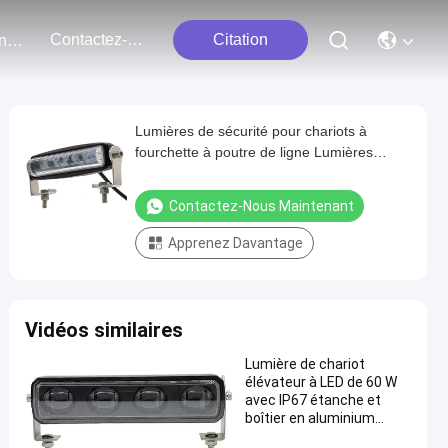
Contactez-Nous
Citation
Événements
Lumières de sécurité pour chariots à
fourchette à poutre de ligne Lumières
d'avertissement pour chariots à fourchette
verte IP67
Contactez-Nous Maintenant
Apprenez Davantage
Vidéos similaires
Lumière de chariot
élévateur à LED de 60 W
avec IP67 étanche et
boîtier en aluminium
moulé sous pression pour